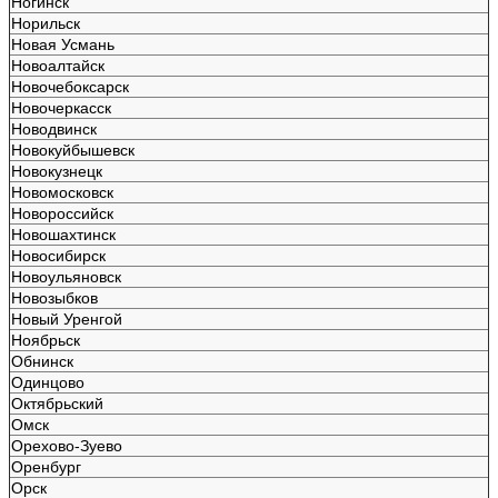
Ногинск
Норильск
Новая Усмань
Новоалтайск
Новочебоксарск
Новочеркасск
Новодвинск
Новокуйбышевск
Новокузнецк
Новомосковск
Новороссийск
Новошахтинск
Новосибирск
Новоульяновск
Новозыбков
Новый Уренгой
Ноябрьск
Обнинск
Одинцово
Октябрьский
Омск
Орехово-Зуево
Оренбург
Орск