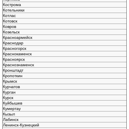
Кострома
Котельники
Котлас
Котовск
Ковров
Козельск
Красноармейск
Краснодар
Красногорск
Краснокаменск
Красноярск
Краснознаменск
Кронштадт
Кропоткин
Крымск
Курчатов
Курган
Курск
Куйбышев
Кумертау
Кызыл
Лабинск
Ленинск-Кузнецкий