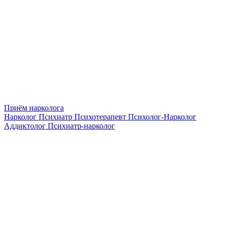
Приём нарколога
Нарколог
Психиатр
Психотерапевт
Психолог-Нарколог
Аддиктолог
Психиатр-нарколог