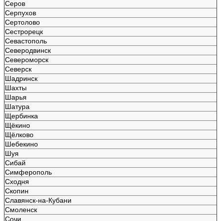
Серов
Серпухов
Сертолово
Сестрорецк
Севастополь
Северодвинск
Североморск
Северск
Шадринск
Шахты
Шарья
Шатура
Щербинка
Щёкино
Щёлково
Шебекино
Шуя
Сибай
Симферополь
Сходня
Скопин
Славянск-на-Кубани
Смоленск
Сочи