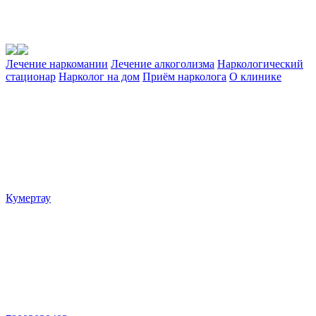
Лечение наркомании
Лечение алкоголизма
Наркологический
стационар
Нарколог на дом
Приём нарколога
О клинике
Кумертау