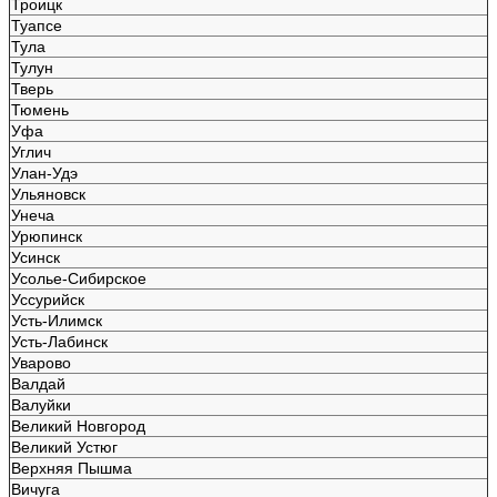
Троицк
Туапсе
Тула
Тулун
Тверь
Тюмень
Уфа
Углич
Улан-Удэ
Ульяновск
Унеча
Урюпинск
Усинск
Усолье-Сибирское
Уссурийск
Усть-Илимск
Усть-Лабинск
Уварово
Валдай
Валуйки
Великий Новгород
Великий Устюг
Верхняя Пышма
Вичуга