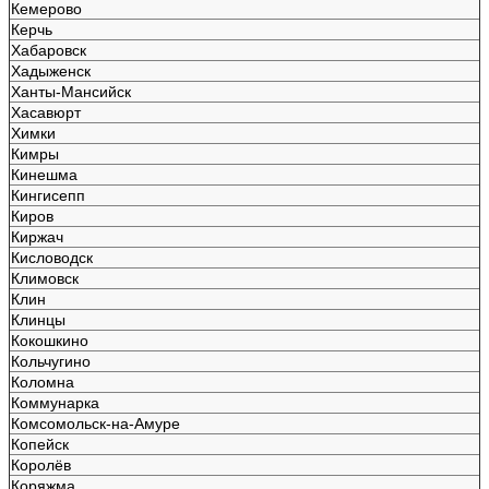
Кемерово
Керчь
Хабаровск
Хадыженск
Ханты-Мансийск
Хасавюрт
Химки
Кимры
Кинешма
Кингисепп
Киров
Киржач
Кисловодск
Климовск
Клин
Клинцы
Кокошкино
Кольчугино
Коломна
Коммунарка
Комсомольск-на-Амуре
Копейск
Королёв
Коряжма