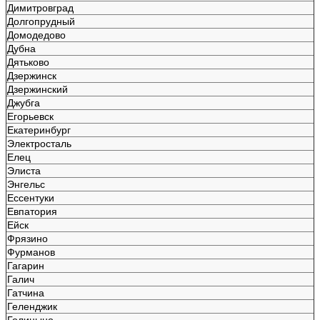
Димитровград
Долгопрудный
Домодедово
Дубна
Дятьково
Дзержинск
Дзержинский
Джубга
Егорьевск
Екатеринбург
Электросталь
Елец
Элиста
Энгельс
Ессентуки
Евпатория
Ейск
Фрязино
Фурманов
Гагарин
Галич
Гатчина
Геленджик
Голицыно