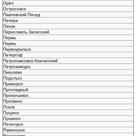
Орёл
Острогожск
Павловский Посад
Печора
Пенза
Переславль-Залесский
Пермь
Пермь
Первоуральск
Петергоф
Петропавловск-Камчатский
Петрозаводск
Пиколёво
Подольск
Приморск
Прохладный
Прокопьевск
Протвино
Псков
Пущино
Пушкино
Пятигорск
Раменское
Рассказово