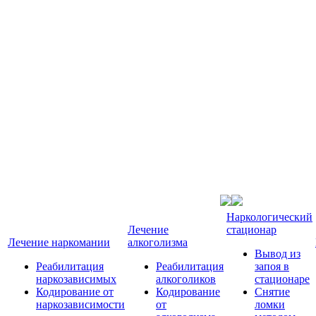
Наркологический
Лечение
стационар
Лечение наркомании
алкоголизма
Вывод из
Реабилитация
Реабилитация
запоя в
наркозависимых
алкоголиков
стационаре
Кодирование от
Кодирование
Снятие
наркозависимости
от
ломки