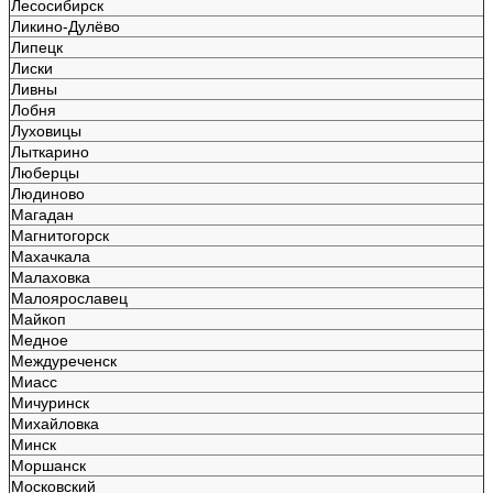
Лесосибирск
Ликино-Дулёво
Липецк
Лиски
Ливны
Лобня
Луховицы
Лыткарино
Люберцы
Людиново
Магадан
Магнитогорск
Махачкала
Малаховка
Малоярославец
Майкоп
Медное
Междуреченск
Миасс
Мичуринск
Михайловка
Минск
Моршанск
Московский