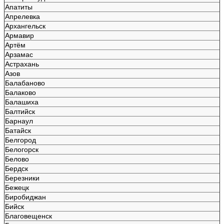
Апатиты
Апрелевка
Архангельск
Армавир
Артём
Арзамас
Астрахань
Азов
Балабаново
Балаково
Балашиха
Балтийск
Барнаул
Батайск
Белгород
Белогорск
Белово
Бердск
Березники
Бежецк
Биробиджан
Бийск
Благовещенск