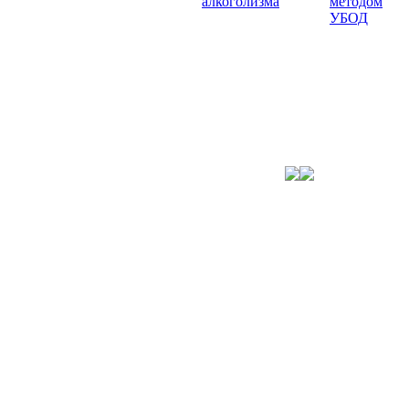
алкоголизма
методом
УБОД