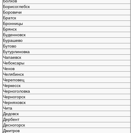
Болхов
Борисоглебск
Боровичи
Братск
Бронницы
Брянск
Буденновск
Бурашево
Бутово
Бутурлиновка
Чапаевск
Чебоксары
Чехов
Челябинск
Череповец
Черкесск
Черноголовка
Черногорск
Черняховск
Чита
Дедовск
Дербент
Десногорск
Дмитров