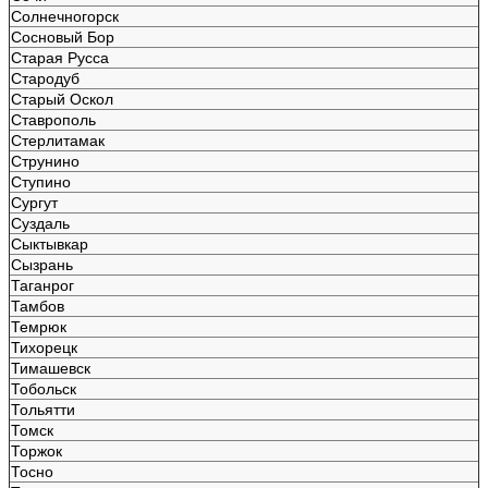
Солнечногорск
Сосновый Бор
Старая Русса
Стародуб
Старый Оскол
Ставрополь
Стерлитамак
Струнино
Ступино
Сургут
Суздаль
Сыктывкар
Сызрань
Таганрог
Тамбов
Темрюк
Тихорецк
Тимашевск
Тобольск
Тольятти
Томск
Торжок
Тосно